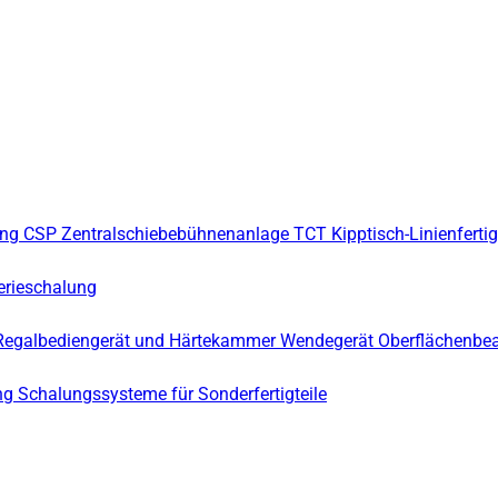
ung
CSP Zentralschiebebühnenanlage
TCT Kipptisch-Linienferti
erieschalung
Regalbediengerät und Härtekammer
Wendegerät
Oberflächenbe
ng
Schalungssysteme für Sonderfertigteile