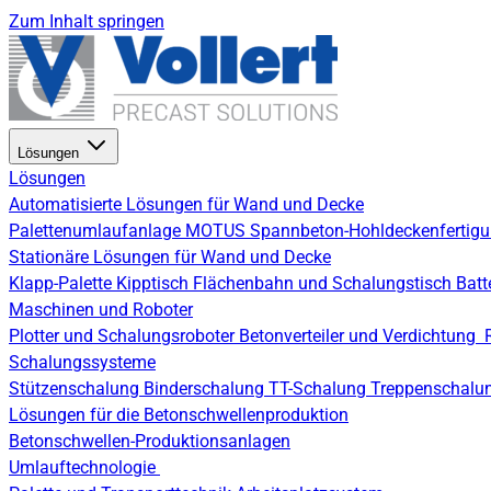
Zum Inhalt springen
Lösungen
Lösungen
Automatisierte Lösungen für Wand und Decke
Palettenumlaufanlage
MOTUS Spannbeton-Hohldeckenfertig
Stationäre Lösungen für Wand und Decke
Klapp-Palette
Kipptisch
Flächenbahn und Schalungstisch
Batt
Maschinen und Roboter
Plotter und Schalungsroboter
Betonverteiler und Verdichtung
Schalungssysteme
Stützenschalung
Binderschalung
TT-Schalung
Treppenschalu
Lösungen für die Betonschwellenproduktion
Betonschwellen-Produktionsanlagen
Umlauftechnologie