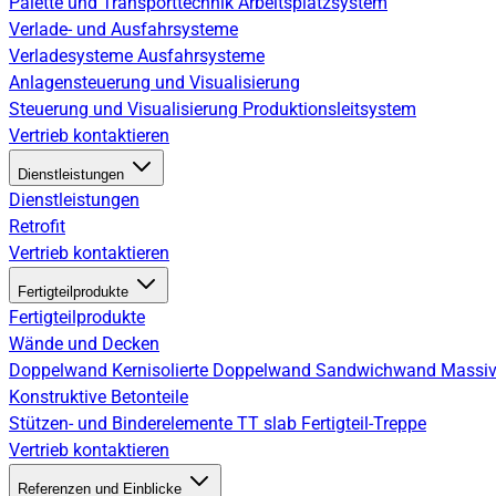
Palette und Transporttechnik
Arbeitsplatzsystem
Verlade- und Ausfahrsysteme
Verladesysteme
Ausfahrsysteme
Anlagensteuerung und Visualisierung
Steuerung und Visualisierung
Produktionsleitsystem
Vertrieb kontaktieren
Dienstleistungen
Dienstleistungen
Retrofit
Vertrieb kontaktieren
Fertigteilprodukte
Fertigteilprodukte
Wände und Decken
Doppelwand
Kernisolierte Doppelwand
Sandwichwand
Massiv
Konstruktive Betonteile
Stützen- und Binderelemente
TT slab
Fertigteil-Treppe
Vertrieb kontaktieren
Referenzen und Einblicke