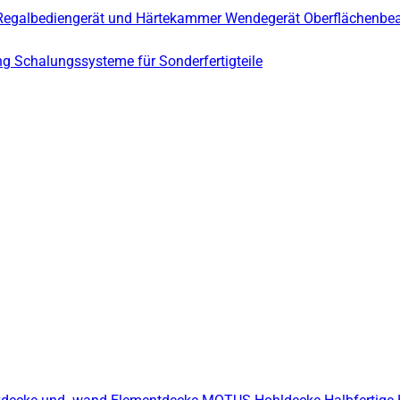
Regalbediengerät und Härtekammer
Wendegerät
Oberflächenbe
ng
Schalungssysteme für Sonderfertigteile