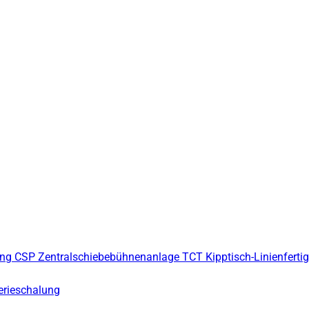
ung
CSP Zentralschiebebühnenanlage
TCT Kipptisch-Linienferti
erieschalung