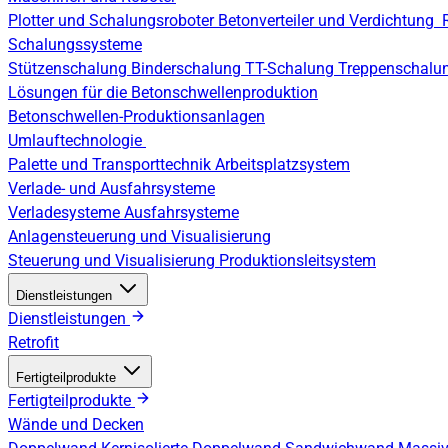
Plotter und Schalungsroboter
Betonverteiler und Verdichtung
Schalungssysteme
Stützenschalung
Binderschalung
TT-Schalung
Treppenschalu
Lösungen für die Betonschwellenproduktion
Betonschwellen-Produktionsanlagen
Umlauftechnologie
Palette und Transporttechnik
Arbeitsplatzsystem
Verlade- und Ausfahrsysteme
Verladesysteme
Ausfahrsysteme
Anlagensteuerung und Visualisierung
Steuerung und Visualisierung
Produktionsleitsystem
Dienstleistungen
Dienstleistungen
Retrofit
Fertigteilprodukte
Fertigteilprodukte
Wände und Decken