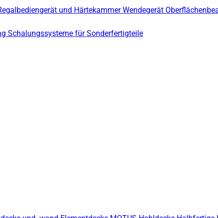
Regalbediengerät und Härtekammer
Wendegerät
Oberflächenbe
ng
Schalungssysteme für Sonderfertigteile