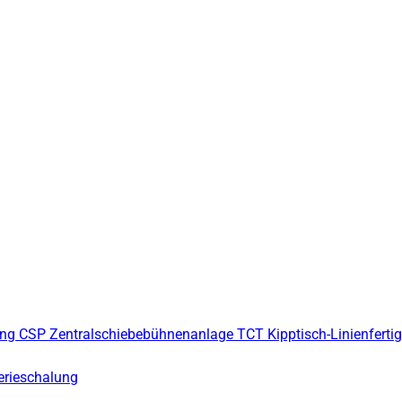
ung
CSP Zentralschiebebühnenanlage
TCT Kipptisch-Linienferti
erieschalung