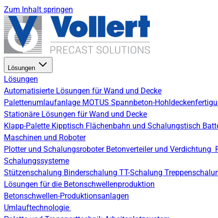
Zum Inhalt springen
Lösungen
Lösungen
Automatisierte Lösungen für Wand und Decke
Palettenumlaufanlage
MOTUS Spannbeton-Hohldeckenfertig
Stationäre Lösungen für Wand und Decke
Klapp-Palette
Kipptisch
Flächenbahn und Schalungstisch
Batt
Maschinen und Roboter
Plotter und Schalungsroboter
Betonverteiler und Verdichtung
Schalungssysteme
Stützenschalung
Binderschalung
TT-Schalung
Treppenschalu
Lösungen für die Betonschwellenproduktion
Betonschwellen-Produktionsanlagen
Umlauftechnologie