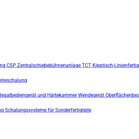
ung
CSP Zentralschiebebühnenanlage
TCT Kipptisch-Linienferti
erieschalung
Regalbediengerät und Härtekammer
Wendegerät
Oberflächenbe
ng
Schalungssysteme für Sonderfertigteile