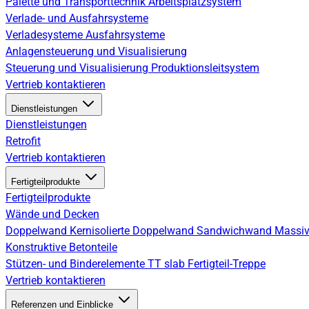
Palette und Transporttechnik
Arbeitsplatzsystem
Verlade- und Ausfahrsysteme
Verladesysteme
Ausfahrsysteme
Anlagensteuerung und Visualisierung
Steuerung und Visualisierung
Produktionsleitsystem
Vertrieb kontaktieren
Dienstleistungen
Dienstleistungen
Retrofit
Vertrieb kontaktieren
Fertigteilprodukte
Fertigteilprodukte
Wände und Decken
Doppelwand
Kernisolierte Doppelwand
Sandwichwand
Massiv
Konstruktive Betonteile
Stützen- und Binderelemente
TT slab
Fertigteil-Treppe
Vertrieb kontaktieren
Referenzen und Einblicke