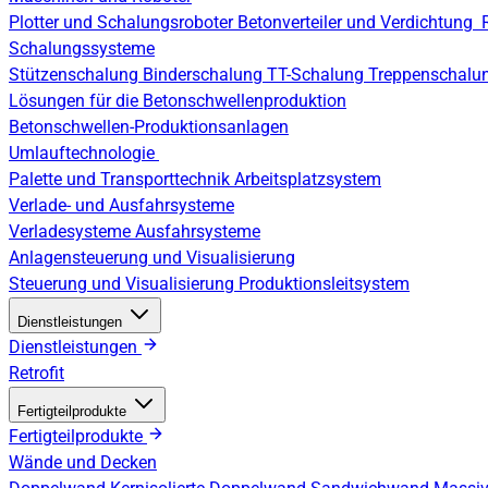
Plotter und Schalungsroboter
Betonverteiler und Verdichtung
Schalungssysteme
Stützenschalung
Binderschalung
TT-Schalung
Treppenschalu
Lösungen für die Betonschwellenproduktion
Betonschwellen-Produktionsanlagen
Umlauftechnologie
Palette und Transporttechnik
Arbeitsplatzsystem
Verlade- und Ausfahrsysteme
Verladesysteme
Ausfahrsysteme
Anlagensteuerung und Visualisierung
Steuerung und Visualisierung
Produktionsleitsystem
Dienstleistungen
Dienstleistungen
Retrofit
Fertigteilprodukte
Fertigteilprodukte
Wände und Decken