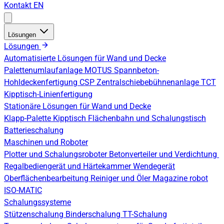
Kontakt
EN
Lösungen
Lösungen
Automatisierte Lösungen für Wand und Decke
Palettenumlaufanlage
MOTUS Spannbeton-
Hohldeckenfertigung
CSP Zentralschiebebühnenanlage
TCT
Kipptisch-Linienfertigung
Stationäre Lösungen für Wand und Decke
Klapp-Palette
Kipptisch
Flächenbahn und Schalungstisch
Batterieschalung
Maschinen und Roboter
Plotter und Schalungsroboter
Betonverteiler und Verdichtung
Regalbediengerät und Härtekammer
Wendegerät
Oberflächenbearbeitung
Reiniger und Öler
Magazine robot
ISO-MATIC
Schalungssysteme
Stützenschalung
Binderschalung
TT-Schalung