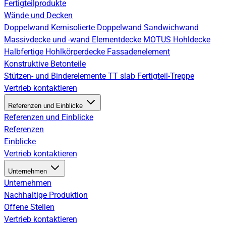
Fertigteilprodukte
Wände und Decken
Doppelwand
Kernisolierte Doppelwand
Sandwichwand
Massivdecke und -wand
Elementdecke
MOTUS Hohldecke
Halbfertige Hohlkörperdecke
Fassadenelement
Konstruktive Betonteile
Stützen- und Binderelemente
TT slab
Fertigteil-Treppe
Vertrieb kontaktieren
Referenzen und Einblicke
Referenzen und Einblicke
Referenzen
Einblicke
Vertrieb kontaktieren
Unternehmen
Unternehmen
Nachhaltige Produktion
Offene Stellen
Vertrieb kontaktieren