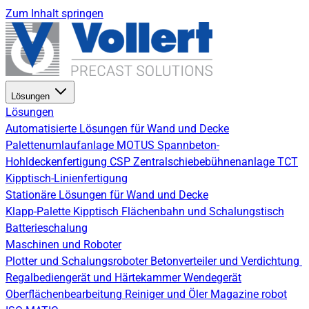
Zum Inhalt springen
Lösungen
Lösungen
Automatisierte Lösungen für Wand und Decke
Palettenumlaufanlage
MOTUS Spannbeton-
Hohldeckenfertigung
CSP Zentralschiebebühnenanlage
TCT
Kipptisch-Linienfertigung
Stationäre Lösungen für Wand und Decke
Klapp-Palette
Kipptisch
Flächenbahn und Schalungstisch
Batterieschalung
Maschinen und Roboter
Plotter und Schalungsroboter
Betonverteiler und Verdichtung
Regalbediengerät und Härtekammer
Wendegerät
Oberflächenbearbeitung
Reiniger und Öler
Magazine robot