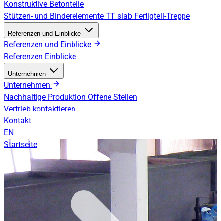
Konstruktive Betonteile
Stützen- und Binderelemente
TT slab
Fertigteil-Treppe
Referenzen und Einblicke
Referenzen und Einblicke
Referenzen
Einblicke
Unternehmen
Unternehmen
Nachhaltige Produktion
Offene Stellen
Vertrieb kontaktieren
Kontakt
EN
Startseite