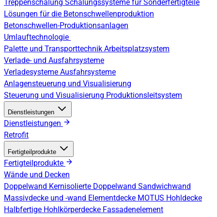
Treppenschalung
Schalungssysteme für Sonderfertigteile
Lösungen für die Betonschwellenproduktion
Betonschwellen-Produktionsanlagen
Umlauftechnologie
Palette und Transporttechnik
Arbeitsplatzsystem
Verlade- und Ausfahrsysteme
Verladesysteme
Ausfahrsysteme
Anlagensteuerung und Visualisierung
Steuerung und Visualisierung
Produktionsleitsystem
Dienstleistungen
Dienstleistungen
Retrofit
Fertigteilprodukte
Fertigteilprodukte
Wände und Decken
Doppelwand
Kernisolierte Doppelwand
Sandwichwand
Massivdecke und -wand
Elementdecke
MOTUS Hohldecke
Halbfertige Hohlkörperdecke
Fassadenelement