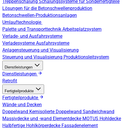
Treppenschalung
Schalungssysteme für Sonderfertigteile
Lösungen für die Betonschwellenproduktion
Betonschwellen-Produktionsanlagen
Umlauftechnologie
Palette und Transporttechnik
Arbeitsplatzsystem
Verlade- und Ausfahrsysteme
Verladesysteme
Ausfahrsysteme
Anlagensteuerung und Visualisierung
Steuerung und Visualisierung
Produktionsleitsystem
Dienstleistungen
Dienstleistungen
Retrofit
Fertigteilprodukte
Fertigteilprodukte
Wände und Decken
Doppelwand
Kernisolierte Doppelwand
Sandwichwand
Massivdecke und -wand
Elementdecke
MOTUS Hohldecke
Halbfertige Hohlkörperdecke
Fassadenelement