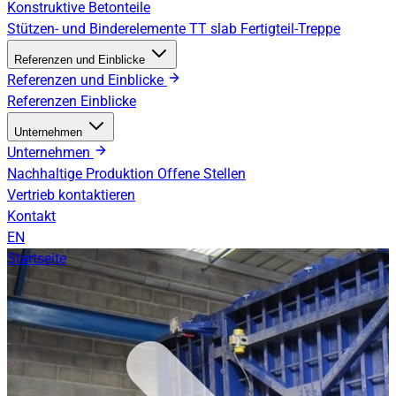
Konstruktive Betonteile
Stützen- und Binderelemente
TT slab
Fertigteil-Treppe
Referenzen und Einblicke
Referenzen und Einblicke
Referenzen
Einblicke
Unternehmen
Unternehmen
Nachhaltige Produktion
Offene Stellen
Vertrieb kontaktieren
Kontakt
EN
Startseite