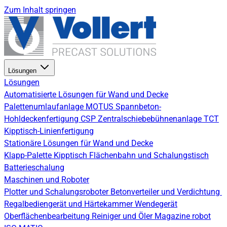
Zum Inhalt springen
Lösungen
Lösungen
Automatisierte Lösungen für Wand und Decke
Palettenumlaufanlage
MOTUS Spannbeton-
Hohldeckenfertigung
CSP Zentralschiebebühnenanlage
TCT
Kipptisch-Linienfertigung
Stationäre Lösungen für Wand und Decke
Klapp-Palette
Kipptisch
Flächenbahn und Schalungstisch
Batterieschalung
Maschinen und Roboter
Plotter und Schalungsroboter
Betonverteiler und Verdichtung
Regalbediengerät und Härtekammer
Wendegerät
Oberflächenbearbeitung
Reiniger und Öler
Magazine robot