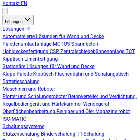
Kontakt
EN
Lösungen
Lösungen
Automatisierte Lösungen für Wand und Decke
Palettenumlaufanlage
MOTUS Spannbeton-
Hohldeckenfertigung
CSP Zentralschiebebühnenanlage
TCT
Kipptisch-Linienfertigung
Stationäre Lösungen für Wand und Decke
Klapp-Palette
Kipptisch
Flächenbahn und Schalungstisch
Batterieschalung
Maschinen und Roboter
Plotter und Schalungsroboter
Betonverteiler und Verdichtung
Regalbediengerät und Härtekammer
Wendegerät
Oberflächenbearbeitung
Reiniger und Öler
Magazine robot
ISO-MATIC
Schalungssysteme
Stützenschalung
Binderschalung
TT-Schalung