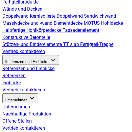
Fertigteilprodukte
Wände und Decken
Doppelwand
Kernisolierte Doppelwand
Sandwichwand
Massivdecke und -wand
Elementdecke
MOTUS Hohldecke
Halbfertige Hohlkörperdecke
Fassadenelement
Konstruktive Betonteile
Stützen- und Binderelemente
TT slab
Fertigteil-Treppe
Vertrieb kontaktieren
Referenzen und Einblicke
Referenzen und Einblicke
Referenzen
Einblicke
Vertrieb kontaktieren
Unternehmen
Unternehmen
Nachhaltige Produktion
Offene Stellen
Vertrieb kontaktieren