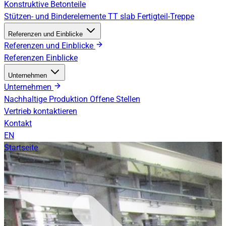
Konstruktive Betonteile
Stützen- und Binderelemente
TT slab
Fertigteil-Treppe
Referenzen und Einblicke
Referenzen und Einblicke
Referenzen
Einblicke
Unternehmen
Unternehmen
Nachhaltige Produktion
Offene Stellen
Vertrieb kontaktieren
Kontakt
EN
Startseite