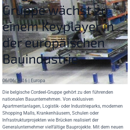
Gruppe wächst zu
einem Keyplayer in
der europäischen
Bauindustrie
06/06/2016 | Europa
Die belgische Cordeel-Gruppe gehört zu den führenden
nationalen Bauunternehmen. Von exklusiven
Apartmentanlagen, Logistik- oder Industrieparks, modernen
Shopping Malls, Krankenhäusern, Schulen oder
Infrastrukturprojekten wie Brücken realisiert der
Generalunternehmer vielfältige Bauprojekte. Mit dem neuen