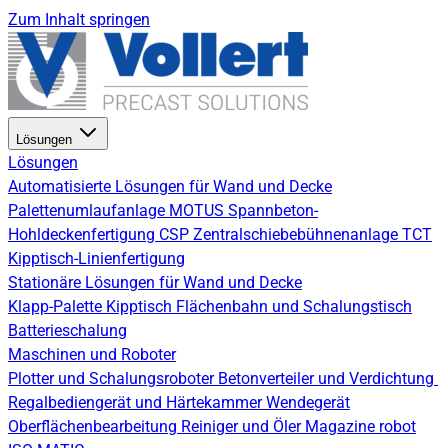
Zum Inhalt springen
Lösungen
Lösungen
Automatisierte Lösungen für Wand und Decke
Palettenumlaufanlage
MOTUS Spannbeton-
Hohldeckenfertigung
CSP Zentralschiebebühnenanlage
TCT
Kipptisch-Linienfertigung
Stationäre Lösungen für Wand und Decke
Klapp-Palette
Kipptisch
Flächenbahn und Schalungstisch
Batterieschalung
Maschinen und Roboter
Plotter und Schalungsroboter
Betonverteiler und Verdichtung
Regalbediengerät und Härtekammer
Wendegerät
Oberflächenbearbeitung
Reiniger und Öler
Magazine robot