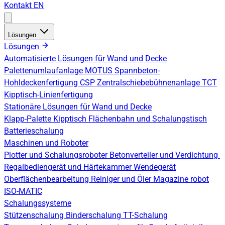
Kontakt
EN
Lösungen
Lösungen
Automatisierte Lösungen für Wand und Decke
Palettenumlaufanlage
MOTUS Spannbeton-
Hohldeckenfertigung
CSP Zentralschiebebühnenanlage
TCT
Kipptisch-Linienfertigung
Stationäre Lösungen für Wand und Decke
Klapp-Palette
Kipptisch
Flächenbahn und Schalungstisch
Batterieschalung
Maschinen und Roboter
Plotter und Schalungsroboter
Betonverteiler und Verdichtung
Regalbediengerät und Härtekammer
Wendegerät
Oberflächenbearbeitung
Reiniger und Öler
Magazine robot
ISO-MATIC
Schalungssysteme
Stützenschalung
Binderschalung
TT-Schalung