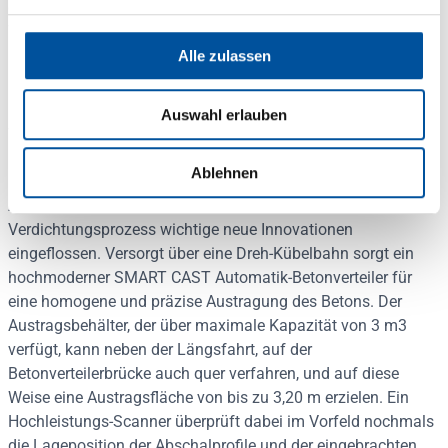
dem um +/- 180° drehbaren Greifer ergibt sich eine hohe
Wiederholgenauigkeit.
Alle zulassen
Perfekte Betonier- und
Auswahl erlauben
Verdichtungsprozesse
Ablehnen
Neben der hochautomatisierten Robotertechnik in der
Arbeitsvorbereitung sind auch im Betonier- und
Verdichtungsprozess wichtige neue Innovationen
eingeflossen. Versorgt über eine Dreh-Kübelbahn sorgt ein
hochmoderner SMART CAST Automatik-Betonverteiler für
eine homogene und präzise Austragung des Betons. Der
Austragsbehälter, der über maximale Kapazität von 3 m3
verfügt, kann neben der Längsfahrt, auf der
Betonverteilerbrücke auch quer verfahren, und auf diese
Weise eine Austragsfläche von bis zu 3,20 m erzielen. Ein
Hochleistungs-Scanner überprüft dabei im Vorfeld nochmals
die Lageposition der Abschalprofile und der eingebrachten