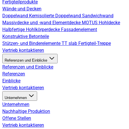
Fertigteilprodukte
Wände und Decken
Doppelwand
Kernisolierte Doppelwand
Sandwichwand
Massivdecke und -wand
Elementdecke
MOTUS Hohldecke
Halbfertige Hohlkörperdecke
Fassadenelement
Konstruktive Betonteile
Stützen- und Binderelemente
TT slab
Fertigteil-Treppe
Vertrieb kontaktieren
Referenzen und Einblicke
Referenzen und Einblicke
Referenzen
Einblicke
Vertrieb kontaktieren
Unternehmen
Unternehmen
Nachhaltige Produktion
Offene Stellen
Vertrieb kontaktieren