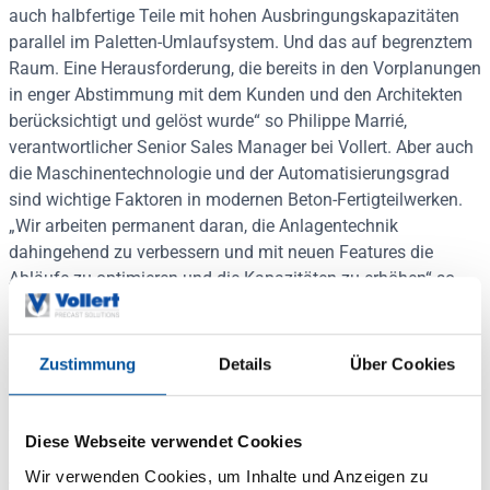
auch halbfertige Teile mit hohen Ausbringungskapazitäten
parallel im Paletten-Umlaufsystem. Und das auf begrenztem
Raum. Eine Herausforderung, die bereits in den Vorplanungen
in enger Abstimmung mit dem Kunden und den Architekten
berücksichtigt und gelöst wurde“ so Philippe Marrié,
verantwortlicher Senior Sales Manager bei Vollert. Aber auch
die Maschinentechnologie und der Automatisierungsgrad
sind wichtige Faktoren in modernen Beton-Fertigteilwerken.
„Wir arbeiten permanent daran, die Anlagentechnik
dahingehend zu verbessern und mit neuen Features die
Abläufe zu optimieren und die Kapazitäten zu erhöhen“ so
Marrié.
Die moderne, ansprechende Architektur ist ein besonderes
Zustimmung
Details
Über Cookies
Markenzeichen aller Projekte der Cordeel-Gruppe. Mehrere
hundert Bauvorhaben von exklusiven Wohnanlagen, Mega-
Shopping Malls, Industriegebäuden bis zu Krankenhäusern
Diese Webseite verwendet Cookies
und Schulgebäuden entstanden europaweit in den letzten
Wir verwenden Cookies, um Inhalte und Anzeigen zu
Jahren. Für die hierzu heute geforderten hohen