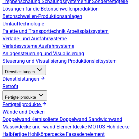
Treppenschalung
Schalungssysteme für Sonderfertigteile
Lösungen für die Betonschwellenproduktion
Betonschwellen-Produktionsanlagen
Umlauftechnologie
Palette und Transporttechnik
Arbeitsplatzsystem
Verlade- und Ausfahrsysteme
Verladesysteme
Ausfahrsysteme
Anlagensteuerung und Visualisierung
Steuerung und Visualisierung
Produktionsleitsystem
Dienstleistungen
Dienstleistungen
Retrofit
Fertigteilprodukte
Fertigteilprodukte
Wände und Decken
Doppelwand
Kernisolierte Doppelwand
Sandwichwand
Massivdecke und -wand
Elementdecke
MOTUS Hohldecke
Halbfertige Hohlkörperdecke
Fassadenelement