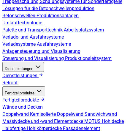
Treppenschalung
Schalungssysteme für Sonderfertigteile
Lösungen für die Betonschwellenproduktion
Betonschwellen-Produktionsanlagen
Umlauftechnologie
Palette und Transporttechnik
Arbeitsplatzsystem
Verlade- und Ausfahrsysteme
Verladesysteme
Ausfahrsysteme
Anlagensteuerung und Visualisierung
Steuerung und Visualisierung
Produktionsleitsystem
Dienstleistungen
Dienstleistungen
Retrofit
Fertigteilprodukte
Fertigteilprodukte
Wände und Decken
Doppelwand
Kernisolierte Doppelwand
Sandwichwand
Massivdecke und -wand
Elementdecke
MOTUS Hohldecke
Halbfertige Hohlkörperdecke
Fassadenelement