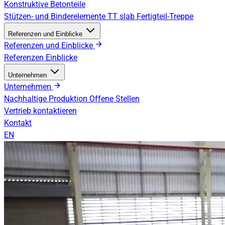
Konstruktive Betonteile
Stützen- und Binderelemente
TT slab
Fertigteil-Treppe
Referenzen und Einblicke
Referenzen und Einblicke
Referenzen
Einblicke
Unternehmen
Unternehmen
Nachhaltige Produktion
Offene Stellen
Vertrieb kontaktieren
Kontakt
EN