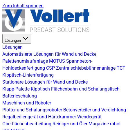
Zum Inhalt springen
Lösungen
Lösungen
Automatisierte Lösungen für Wand und Decke
Palettenumlaufanlage
MOTUS Spannbeton-
Hohldeckenfertigung
CSP Zentralschiebebühnenanlage
TCT
Kipptisch-Linienfertigung
Stationäre Lösungen für Wand und Decke
Klapp-Palette
Kipptisch
Flächenbahn und Schalungstisch
Batterieschalung
Maschinen und Roboter
Plotter und Schalungsroboter
Betonverteiler und Verdichtung
Regalbediengerät und Härtekammer
Wendegerät
Oberflächenbearbeitung
Reiniger und Öler
Magazine robot