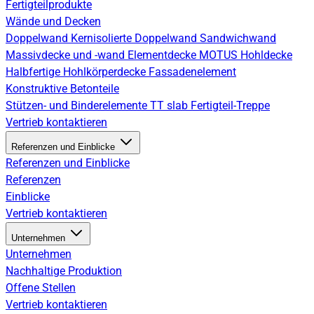
Fertigteilprodukte
Wände und Decken
Doppelwand
Kernisolierte Doppelwand
Sandwichwand
Massivdecke und -wand
Elementdecke
MOTUS Hohldecke
Halbfertige Hohlkörperdecke
Fassadenelement
Konstruktive Betonteile
Stützen- und Binderelemente
TT slab
Fertigteil-Treppe
Vertrieb kontaktieren
Referenzen und Einblicke
Referenzen und Einblicke
Referenzen
Einblicke
Vertrieb kontaktieren
Unternehmen
Unternehmen
Nachhaltige Produktion
Offene Stellen
Vertrieb kontaktieren