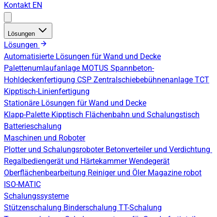
Kontakt
EN
Lösungen
Lösungen
Automatisierte Lösungen für Wand und Decke
Palettenumlaufanlage
MOTUS Spannbeton-
Hohldeckenfertigung
CSP Zentralschiebebühnenanlage
TCT
Kipptisch-Linienfertigung
Stationäre Lösungen für Wand und Decke
Klapp-Palette
Kipptisch
Flächenbahn und Schalungstisch
Batterieschalung
Maschinen und Roboter
Plotter und Schalungsroboter
Betonverteiler und Verdichtung
Regalbediengerät und Härtekammer
Wendegerät
Oberflächenbearbeitung
Reiniger und Öler
Magazine robot
ISO-MATIC
Schalungssysteme
Stützenschalung
Binderschalung
TT-Schalung